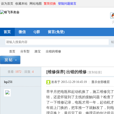
设为首页
收藏本站
网站地图
繁简切换
登陆问题留言
首页
微信
Q群
留言(免登)
首页
分车型
路宝
出错的维修
[维修保养]
出错的维修
查看:
1972
|
回复:
4
[复制链接]
哈
»
›
›
›
lzp251
发表于 2015-12-29 16:45:19
|
显示全部楼层
早半月把电瓶和起动机换了，施工维修完了
转，还是怀疑到了主线的接触问题？检查了
了一下维修记录，电瓶才用一年，起动机才
年前上门换的，把车推一下就触发了，到电
理店换上，最后完工前，修理店的伙计提示