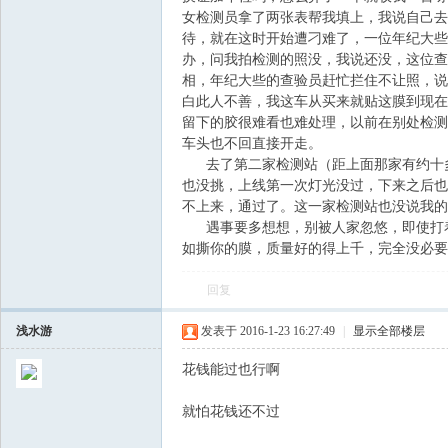
女检测员拿了两张表帮我填上，我说自己去
待，就在这时开始遭刁难了，一位年纪大些
飞
办，问我拍检测的照没，我说还没，这位查
相，年纪大些的查验员赶忙拦住不让照，说
白此人不善，我这车从买来就贴这膜到现在
留下的胶很难看也难处理，以前在别处检测
车头也不回直接开走。
去了第二家检测站（距上面那家有约十多
也没挑，上线第一次灯光没过，下来之后也
不上来，通过了。这一家检测站也没说我的
遇事要多想想，别被人家忽悠，即使打着
车
如撕你的膜，质量好的得上千，完全没必要
回复
浅水游
发表于 2016-1-23 16:27:49
|
显示全部楼层
花钱能过也行啊
就怕花钱还不过
友