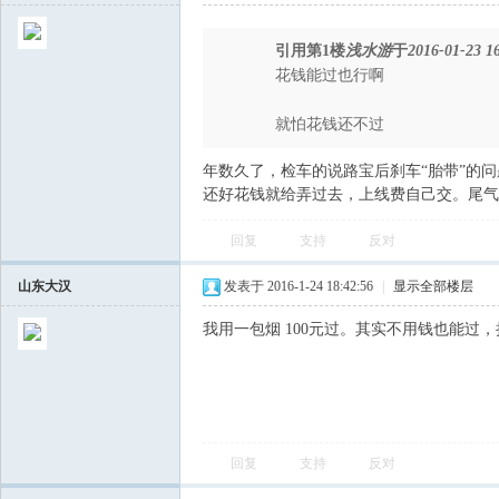
引用第1楼
浅水游
于
2016-01-23 1
花钱能过也行啊
就怕花钱还不过
年数久了，检车的说路宝后刹车“胎带”的
还好花钱就给弄过去，上线费自己交。尾气
回复
支持
反对
山东大汉
发表于 2016-1-24 18:42:56
|
显示全部楼层
我用一包烟 100元过。其实不用钱也能过
回复
支持
反对