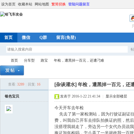
设为首页
收藏本站
网站地图
繁简切换
登陆问题留言
首页
微信
Q群
留言(免登)
首页
分车型
路宝
年检，遭黑掉一百元，还遭刁难
[杂谈灌水]
年检，遭黑掉一百元，还
查看:
3289
|
回复:
16
哈
»
›
›
›
银色宝贝
发表于 2016-1-22 21:41:34
|
显示全部楼层
今天开车去年检
先去了第一家检测站，因为行驶证副证往
费，叫我自己开车去排队拍换证的照，然后
没搭理我就走了，旁边另一个女代办员说我
换证加年检吗，怎么弄了一半就收我一百呀