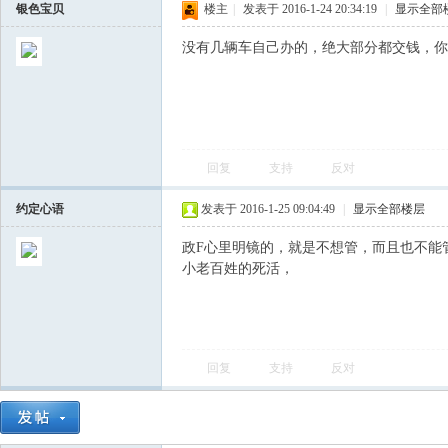
银色宝贝
楼主
|
发表于 2016-1-24 20:34:19
|
显示全部
没有几辆车自己办的，绝大部分都交钱，你
回复
支持
反对
约定心语
发表于 2016-1-25 09:04:49
|
显示全部楼层
政F心里明镜的，就是不想管，而且也不能
小老百姓的死活，
回复
支持
反对