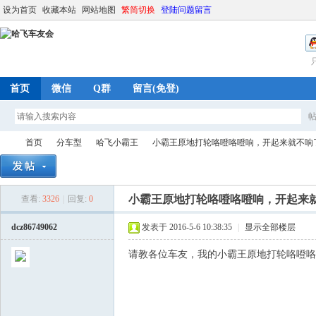
设为首页
收藏本站
网站地图
繁简切换
登陆问题留言
首页
微信
Q群
留言(免登)
首页
分车型
哈飞小霸王
小霸王原地打轮咯噔咯噔响，开起来就不响
小霸王原地打轮咯噔咯噔响，开起来
查看:
3326
|
回复:
0
哈
»
›
›
›
dcz86749062
发表于 2016-5-6 10:38:35
|
显示全部楼层
请教各位车友，我的小霸王原地打轮咯噔咯