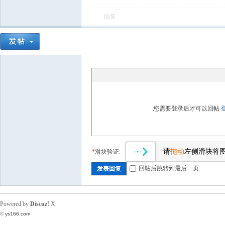
回复
飞
您需要登录后才可以回帖
车
请
拖动
左侧滑块将
*
滑块验证:
回帖后跳转到最后一页
发表回复
Powered by
Discuz!
X
©
ys166.com
友