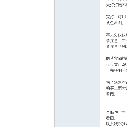
大灯灯泡不
飞
完好，可用
成色看图。
本大灯仅仅适
请注意，中
请注意区别
图片实物拍
仅仅支付2
车
（完整的一
为了活跃本
购买上面大
看图。
本贴2017
看图。
联系我QQ143
友