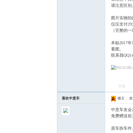
请注意区别
图片实物拍
仅仅支付2
（完整的一
本贴2017
看图。
联系我QQ143
回复
喜欢中意车
楼主
|
发表
中意车友会2
免费赠送前
原车拆车件