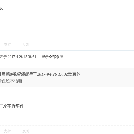
嘛
支持
反对
于 2017-4-28 15:38:51
|
显示全部楼层
引用第8楼
阔阔扳手
于
2017-04-26 17:32
发表的
:
成色还不错嘛
厂原车拆车件，
支持
反对