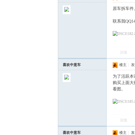
原车拆车件
联系我QQ143
回复
喜欢中意车
楼主
|
发表
为了活跃本
购买上面大
看图。
回复
喜欢中意车
楼主
|
发表