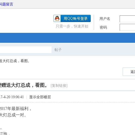
问题留言
用户名
只需一步，快速开始
密码
帖子
搜
送大灯总成，看图。
返
索
费赠送大灯总成，看图。
[复制链接]
4-20 19:06:41
|
显示全部楼层
017年最新福利，
大灯总成一对。
，
灯泡，