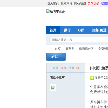
设为首页
收藏本站
网站地图
繁简切换
登陆
首页
微信
Q群
留言(免登)
首页
分车型
微面综合区
免费赠
[中意]
免
查看:
3030
|
回复:
14
哈
»
›
›
›
喜欢中意车
发表于 2017-
中意车友会2
免费赠送前
原车拆车件
带行车灯小