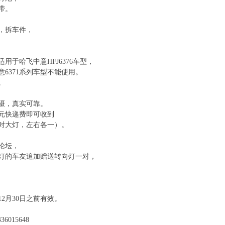
带。
，拆车件，
用于哈飞中意HFJ6376车型，
意6371系列车型不能使用。
。
摄，真实可靠。
9元快递费即可收到
对大灯，左右各一）。
论坛，
灯的车友追加赠送转向灯一对，
年12月30日之前有效。
6015648