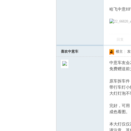
哈飞中意HF
回复
喜欢中意车
楼主
|
发表
会
中意车友会2
免费赠送前
原车拆车件
带行车灯小
大灯灯泡不
完好，可用
成色看图。
本大灯仅仅适
请注意，其